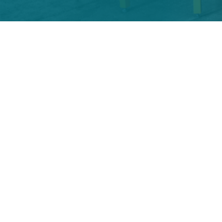
Cabinet de Recru
Commerciaux
commerciaux
Fusion RH
Nous identifions des talents capables
aussi de dépasser leurs objectifs, tout
durables avec vos clients. Qu’il s’agis