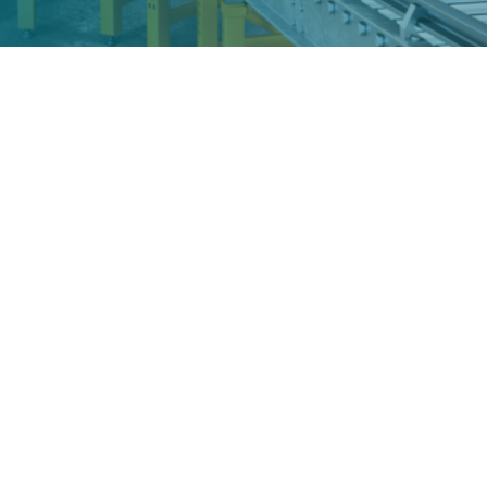
tement
Le r
méti
Tech
Resp
Ingé
Ingé
Ingé
Auto
Char
 non seulement d’atteindre, mais
Dessi
 en construisant des relations
Ingén
se de renforcer vos
équipes