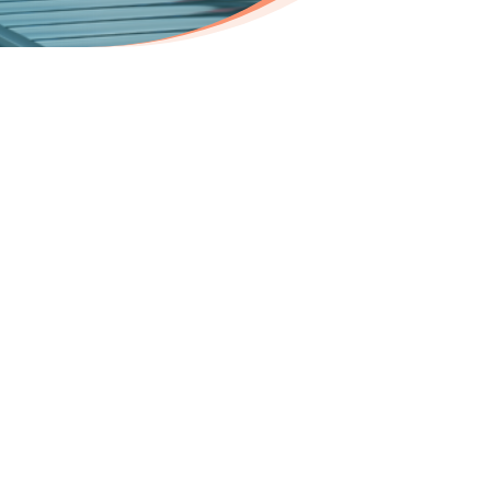
ecrutement dans les
ers de l’industrie :
nicien de maintenance H/F
onsable conception machine H/F
nieur technico-commercial H/F
nieur en mécanique H/F
nieur en automatisme H/F
maticien H/F
gé d’étude en électricité H/F
nateur / projeteur électricité H/F
ieur en génie électrique H/F