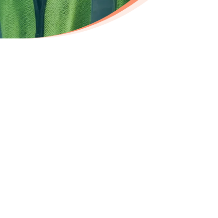
ecrutement dans les
ers de la logistique :
onsable logistique
dinateur logistique
ly chain manager
onsable des opérations logistiques
cteur de la chaîne d’approvisionnement
 de projet logistique
ionnaire de flux