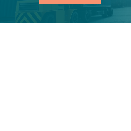
Notre expertise e
transport & logist
Le secteur du transport et de la logist
l’économie mondiale, reliant les pro
garantissant la fluidité des opération
mondialisation croissante et l’évolu
transport et de la logistique sont dev
Fusion RH, nous comprenons l’importan
nous engageons à recruter des profess
avec efficacité et innovation.