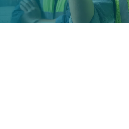
n recrutement
Le r
ique
méti
Resp
ique est un maillon essentiel de
Coor
ducteurs aux consommateurs et
Supp
s commerciales. Avec la
Resp
tion des technologies
, les défis du
Dire
enus de plus en plus complexes. Chez
ce cruciale de ce secteur et nous
Chef
ionnels capables de gérer ces défis
Gest