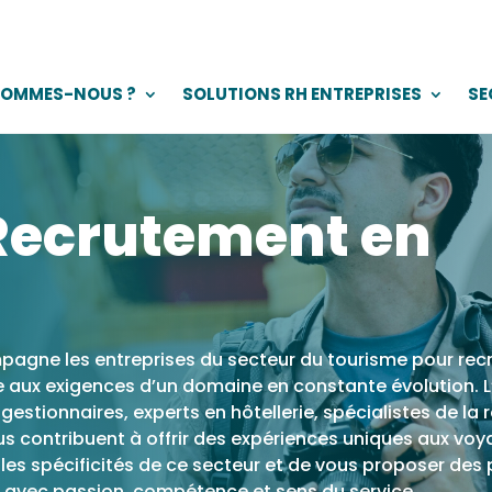
SOMMES-NOUS ?
SOLUTIONS RH ENTREPRISES
SE
Recrutement en
pagne les entreprises du secteur du tourisme pour recr
 aux exigences d’un domaine en constante évolution. L’
gestionnaires, experts en hôtellerie, spécialistes de la r
s contribuent à offrir des expériences uniques aux voy
es spécificités de ce secteur et de vous proposer des 
ts avec passion, compétence et sens du service.