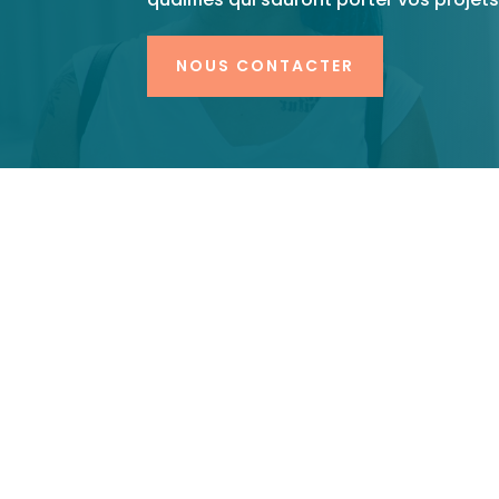
NOUS CONTACTER
Accueil
Cabinet de recrutement tourisme
5
Notre expertise e
pour le secteur du
Le secteur du
tourisme
est un pilier e
métiers variés allant de l’
accueil des v
d’établissements hôteliers
, en passa
d’événements
et le
développement de