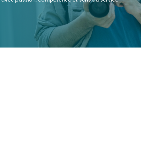
Le r
n recrutement
méti
 tourisme
Agen
Char
Resp
ssentiel de l’économie, englobant des
Cons
isiteurs
à la
gestion
Comm
nt par la
planification
Char
 destinations touristiques
. Ce