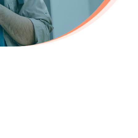
ecrutement dans les
ers du tourisme :
t d’accueil touristique
gé d’accueil en office de tourisme
onsable d’agence de voyages
eiller en tour-opérateur
ercial en tourisme
gé de communication touristique