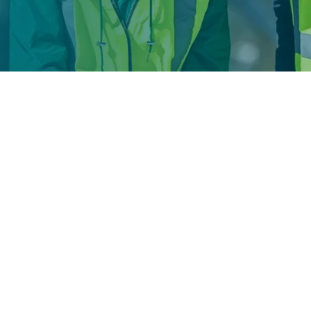
n recrutement
Le r
méti
Resp
Ingé
ls à la réalisation de
projets
Ingé
onnements urbains
et
Auto
outes
, de
ponts
, de
bâtiments
ou
Char
rs
nécessitent des professionnels
juguer
compétences techniques
,
Dessi
sion RH, nous comprenons
Ingén