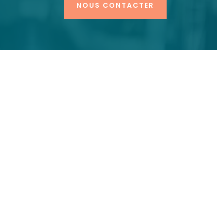
NOUS CONTACTER
Notre expertise e
pour le génie civil
Les métiers du
génie civil
sont essentie
d’envergure
qui façonnent nos
envir
infrastructurels
. La construction de
r
encore la
gestion de grands chantie
hautement qualifiés, capables de con
rigueur
et
gestion de projet
. Chez Fu