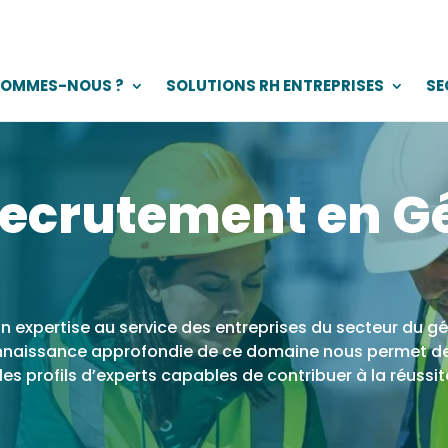
SOMMES-NOUS ?
SOLUTIONS RH ENTREPRISES
SE
recrutement en G
n expertise au service des entreprises du secteur du gén
e connaissance approfondie de ce domaine nous permet 
r les profils d’experts capables de contribuer à la réussi