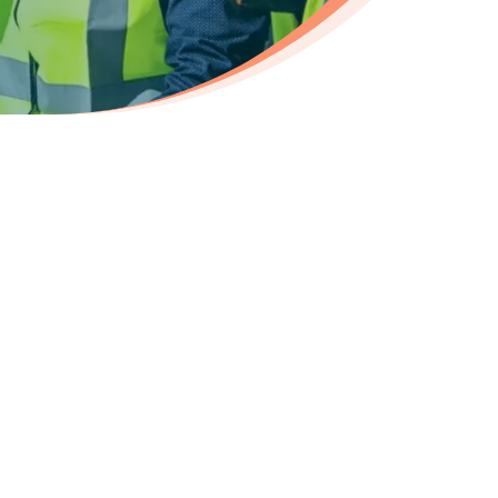
ecrutement dans les
ers du génie civil :
onsable conception machine H/F
nieur technico-commercial H/F
nieur en mécanique H/F
maticien H/F
gé d’étude en électricité H/F
nateur / projeteur électricité H/F
ieur en génie électrique H/F