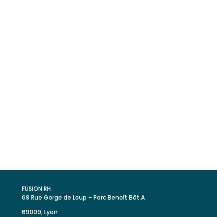
Conseiller patrimonial H/F
Gestionnaire d’immobilier social H/F
Juriste en droit immobilier H/F
Fusion RH, votre partenaire expert
en recrutement
FUSION RH
69 Rue Gorge de Loup – Parc Benoît Bât.A
69009, Lyon