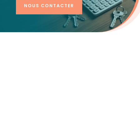
NOUS CONTACTER
Notre expertise en
recrutement immobilier
Le
secteur immobilier
est un pilier de
l’économie, englobant un large éventail de
métiers allant de la gestion des biens à la
promotion immobilière, en passant par la vente
et la location. Ces métiers requièrent non
seulement des compétences techniques et
commerciales, mais aussi une excellente
connaissance du marché et une capacité à
s’adapter aux évolutions législatives et
économiques. Chez Fusion RH, nous comprenons