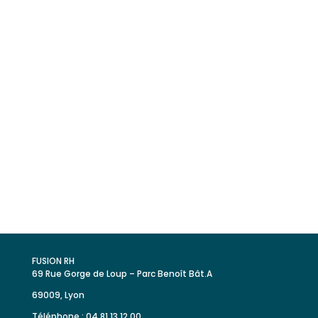
Retrouvez toutes nos offres
d’emploi
FUSION RH
69 Rue Gorge de Loup – Parc Benoît Bât.A
69009, Lyon
Téléphone : 04 81 13 12 00