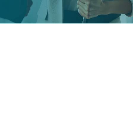
n recrutement en
Le r
méti
Tech
el pour construire et maintenir
Resp
 de
communication interne, externe,
Ingé
sion RH, nous comprenons
Ingé
ue et nous nous engageons à recruter
Ingé
on qui sauront porter vos messages
notre expertise, nous vous aidons à
Auto