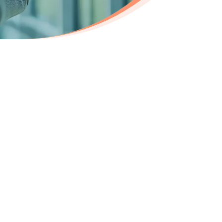
ecrutement dans les
ers de l’industrie :
nicien de maintenance H/F
onsable conception machine H/F
nieur technico-commercial H/F
nieur en mécanique H/F
nieur en automatisme H/F
maticien H/F