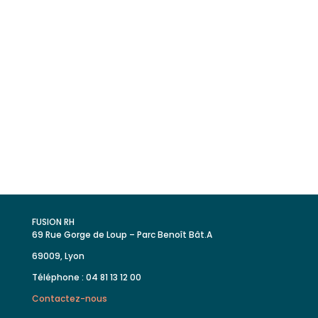
Découvrez comment Fusion RH
cultive les talents et fait croître les
entreprises en combinant
ressources humaines et
performances économiques.
FUSION RH
69 Rue Gorge de Loup – Parc Benoît Bât.A
69009, Lyon
Téléphone : 04 81 13 12 00
Contactez-nous