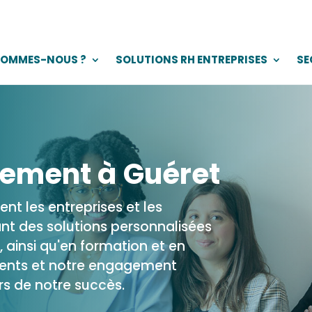
SOMMES-NOUS ?
SOLUTIONS RH ENTREPRISES
SE
tement à Guéret
ent les entreprises et les
ant des solutions personnalisées
 ainsi qu'en formation et en
lients et notre engagement
ers de notre succès.