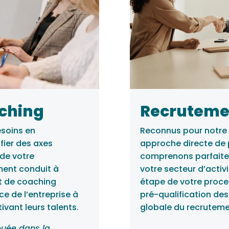
aching
Recruteme
esoins en
Reconnus pour notre 
fier des axes
approche directe de 
 de votre
comprenons parfaitem
ment conduit à
votre secteur d’activ
et de coaching
étape de votre proce
e de l’entreprise à
pré-qualification des
ivant leurs talents.
globale du recrutement
ibuée dans la