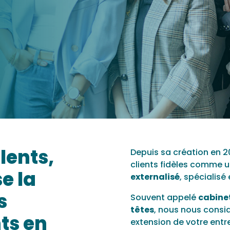
lents,
Depuis sa création en 20
clients fidèles comme u
e la
externalisé
, spécialis
s
Souvent appelé
cabine
têtes
, nous nous cons
nts en
extension de votre entr