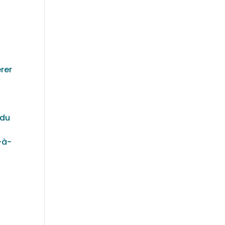
rer
 du
-à-