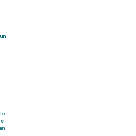
u
’un
la
ue
ien