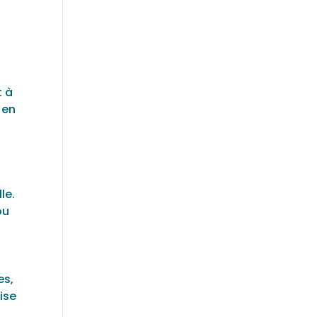
t à
 en
le.
ou
es,
ise