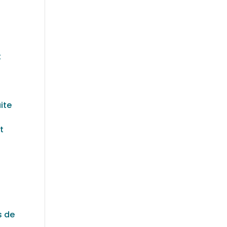
t
ite
t
s de