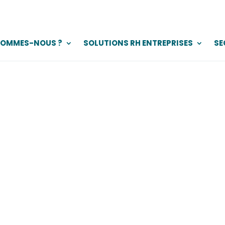
SOMMES-NOUS ?
SOLUTIONS RH ENTREPRISES
SE
 en chimie