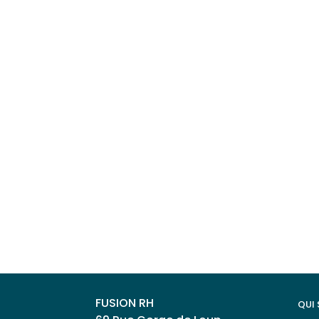
Formation
.
Retrouvez toutes nos o
FUSION RH
QUI