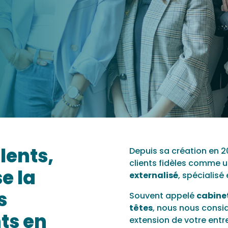
lents,
Depuis sa création en 20
clients fidèles comme u
e la
externalisé
, spécialis
s
Souvent appelé
cabine
têtes
, nous nous cons
nts en
extension de votre entr