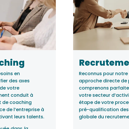
aching
Recruteme
esoins en
Reconnus pour notre 
fier des axes
approche directe de 
 de votre
comprenons parfaitem
ment conduit à
votre secteur d’activ
et de coaching
étape de votre proce
e de l’entreprise à
pré-qualification des
ivant leurs talents.
globale du recrutement
ibuée dans la