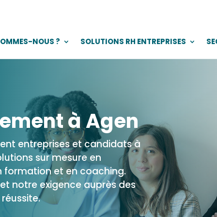
SOMMES-NOUS ?
SOLUTIONS RH ENTREPRISES
SE
tement à Agen
ient entreprises et candidats à
olutions sur mesure en
 formation et en coaching.
et notre exigence auprès des
réussite.