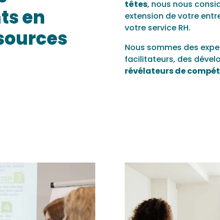
têtes
, nous nous cons
nts en
extension de votre entr
votre service RH.
ssources
Nous sommes des expert
facilitateurs, des dével
révélateurs de compé