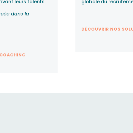
ivant leurs talents.
globale du recrutement
ibuée dans la
DÉCOUVRIR NOS SOL
 COACHING
ompagne les