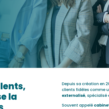
lents,
Depuis sa création en 20
clients fidèles comme u
e la
externalisé
, spécialis
s
Souvent appelé
cabine