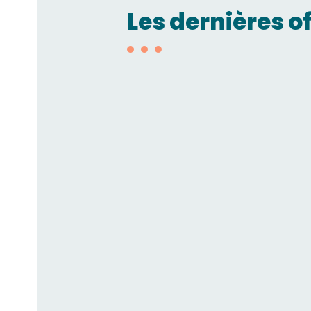
Les dernières o
Technico-commercial/
H/F
SMC FRANCE
Technicien de maintena
USINES DESAUTEL