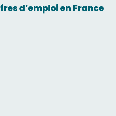
ffres d’emploi en France
Automatisme pneumatique
LYON
nce H/F
MEYZIEU