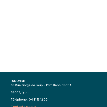
Découvrez comment Fusion RH
cultive les talents et fait croître les
entreprises en combinant
ressources humaines et
performances économiques.
FUSION RH
69 Rue Gorge de Loup – Parc Benoît Bât.A
69009, Lyon
Téléphone : 04 81 13 12 00
Contactez-nous