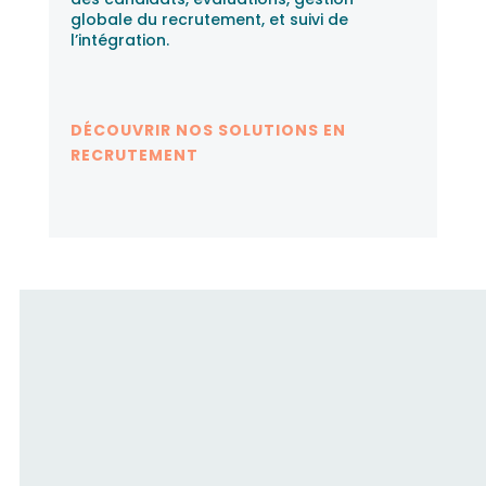
globale du recrutement, et suivi de
l’intégration.
DÉCOUVRIR NOS SOLUTIONS EN
RECRUTEMENT
Fusion RH accompagne les
candidats
Que vous soyez en veille ou à la recherche
active d’un emploi, nos clients ont des besoins