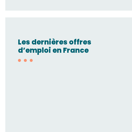
Les dernières offres
d’emploi en France
Technico-
commercial/Automatisme
pneumatique H/F
SMC FRANCE
LYON