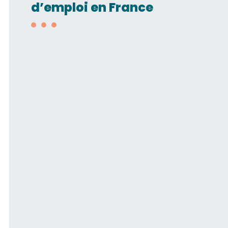
d’emploi en France
Technico-
commercial/Automatisme
pneumatique H/F
SMC FRANCE
LYON
Technicien de maintenance