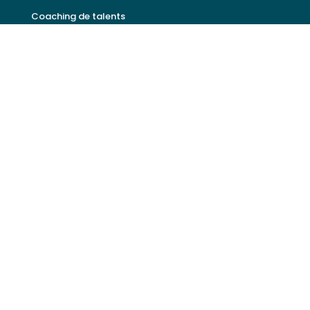
Coaching de talents
Formations entreprise
SECTEURS D’EXPERTISE
Recrutement Industrie
Recrutement Second oeuvre
Recrutement Supply Chain
Recrutement Services
Recrutement Energie
Autres types