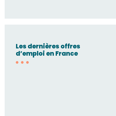
Les dernières offres
d’emploi en France
Technico-
commercial/Automatisme
pneumatique H/F
SMC FRANCE