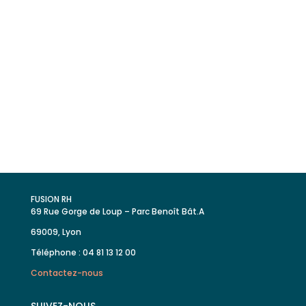
Découvrez comment Fusion RH
cultive les talents et fait croître les
entreprises en combinant
ressources humaines et
performances économiques.
FUSION RH
69 Rue Gorge de Loup – Parc Benoît Bât.A
69009, Lyon
Téléphone : 04 81 13 12 00
Contactez-nous
SUIVEZ-NOUS