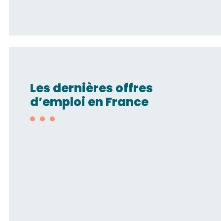
Les dernières offres
d’emploi en France
Technico-
commercial/Automatisme
pneumatique H/F
SMC FRANCE